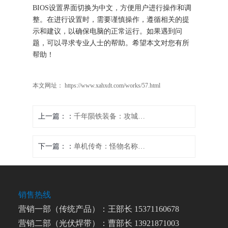
BIOS设置界面切换为中文，方便用户进行操作和调
整。在进行设置时，需要谨慎操作，遵循相关的提
示和建议，以确保电脑的正常运行。如果遇到问
题，可以寻求专业人士的帮助。希望本文对您有所
帮助！
本文网址： https://www.xahxdt.com/works/57.html
上一篇：
千年陨铁装备：攻城三国的终极利器
下一篇：
单机传奇：怪物名称独领风骚
销售热线
营销一部（传统产品）：王部长 15371160678
营销二部（光伏焊带）：曹部长 13921871003