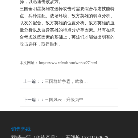
择，以迅速击败敌方。
三国全明星英雄在选择攻击时需要综合考虑技能特
点、兵种搭配、战场环境、敌方英雄的弱点分析、
队友的配合、敌方英雄的位置分析、敌方英雄的血
量分析以及自身英雄的特点分析等因素。只有在综
合考虑这些因素的基础上，英雄们才能做出明智的
攻击选择，取得胜利。
本文网址： https://www.xahxdt.com/works/27.html
上一篇：
三国群雄争霸，武将攻击如何提升？
下一篇：
三国风云：升级为中心的疾风猛将
销售热线
营销一部（传统产品）：王部长 15371160678