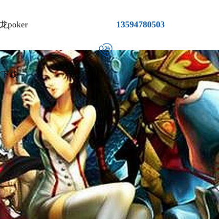
13594780503
poker
方下载