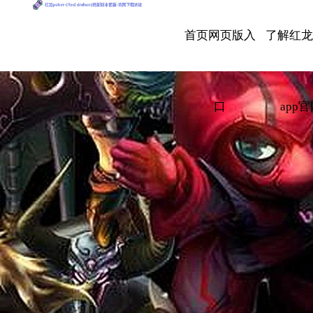
首页网页版入
了解红
口
app